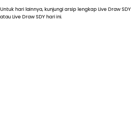
Untuk hari lainnya, kunjungi
arsip lengkap Live Draw SDY
atau
Live Draw SDY hari ini
.