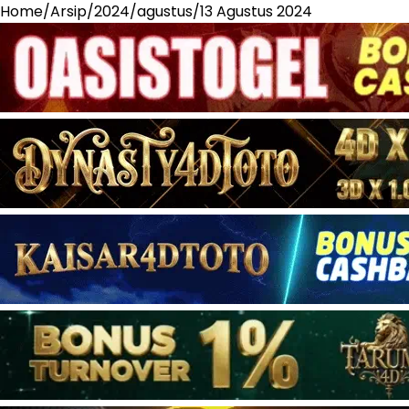
Home
/
Arsip
/
2024
/
agustus
/
13 Agustus 2024