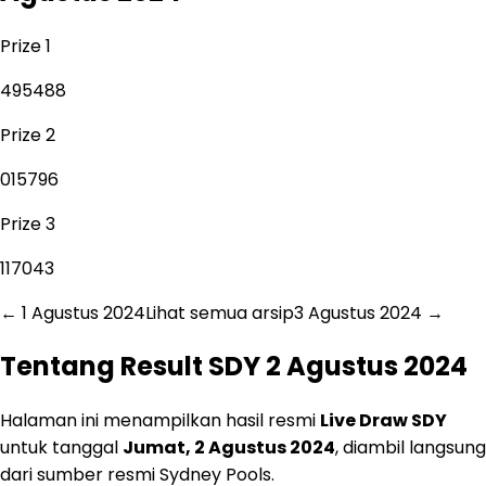
Prize 1
495488
Prize 2
015796
Prize 3
117043
←
1 Agustus 2024
Lihat semua arsip
3 Agustus 2024
→
Tentang Result SDY
2 Agustus 2024
Halaman ini menampilkan hasil resmi
Live Draw SDY
untuk tanggal
Jumat, 2 Agustus 2024
, diambil langsung
dari sumber resmi Sydney Pools.