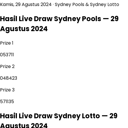
Kamis, 29 Agustus 2024
· Sydney Pools & Sydney Lotto
Hasil Live Draw Sydney Pools —
29
Agustus 2024
Prize 1
053711
Prize 2
048423
Prize 3
571135
Hasil Live Draw Sydney Lotto —
29
Agustus 2024