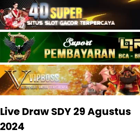
Live Draw SDY
29 Agustus
2024