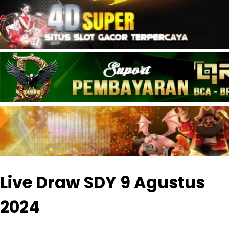
Live Draw SDY
9 Agustus
2024