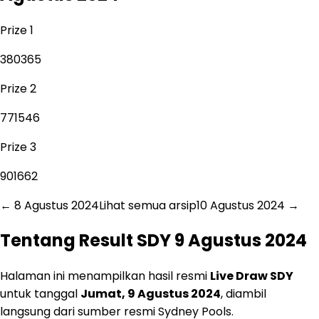
Prize 1
380365
Prize 2
771546
Prize 3
901662
←
8 Agustus 2024
Lihat semua arsip
10 Agustus 2024
→
Tentang Result SDY
9 Agustus 2024
Halaman ini menampilkan hasil resmi
Live Draw SDY
untuk tanggal
Jumat, 9 Agustus 2024
, diambil
langsung dari sumber resmi Sydney Pools.