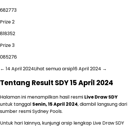
682773
Prize 2
818352
Prize 3
085276
←
14 April 2024
Lihat semua arsip
16 April 2024
→
Tentang Result SDY
15 April 2024
Halaman ini menampilkan hasil resmi
Live Draw SDY
untuk tanggal
Senin, 15 April 2024
, diambil langsung dari
sumber resmi Sydney Pools.
Untuk hari lainnya, kunjungi
arsip lengkap Live Draw SDY