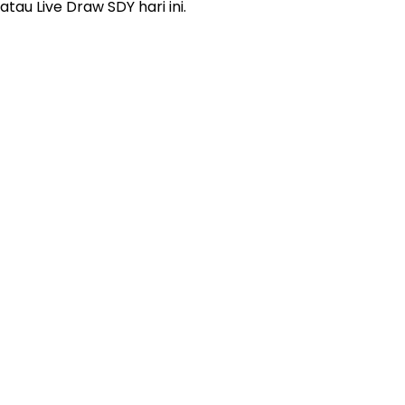
atau
Live Draw SDY hari ini
.