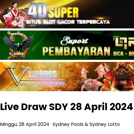
Live Draw SDY
28 April 2024
Minggu, 28 April 2024
· Sydney Pools & Sydney Lotto