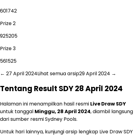
601742
Prize 2
925205
Prize 3
561525
←
27 April 2024
Lihat semua arsip
29 April 2024
→
Tentang Result SDY
28 April 2024
Halaman ini menampilkan hasil resmi
Live Draw SDY
untuk tanggal
Minggu, 28 April 2024
, diambil langsung
dari sumber resmi Sydney Pools.
Untuk hari lainnya, kunjungi
arsip lengkap Live Draw SDY