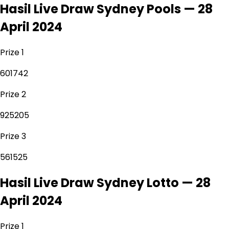
Hasil Live Draw Sydney Pools —
28
April 2024
Prize 1
601742
Prize 2
925205
Prize 3
561525
Hasil Live Draw Sydney Lotto —
28
April 2024
Prize 1