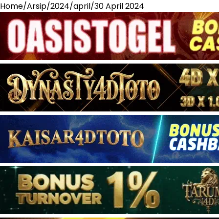
Home
/
Arsip
/
2024
/
april
/
30 April 2024