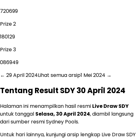
720699
Prize 2
180129
Prize 3
086949
←
29 April 2024
Lihat semua arsip
1 Mei 2024
→
Tentang Result SDY
30 April 2024
Halaman ini menampilkan hasil resmi
Live Draw SDY
untuk tanggal
Selasa, 30 April 2024
, diambil langsung
dari sumber resmi Sydney Pools.
Untuk hari lainnya, kunjungi
arsip lengkap Live Draw SDY