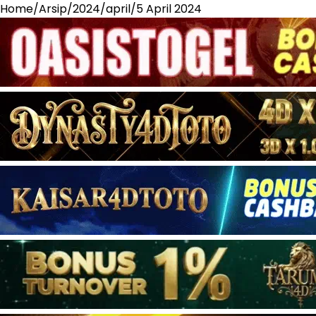
Home
/
Arsip
/
2024
/
april
/
5 April 2024