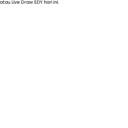
atau
Live Draw SDY hari ini
.