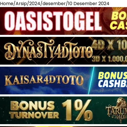
Home
/
Arsip
/
2024
/
desember
/
10 Desember 2024