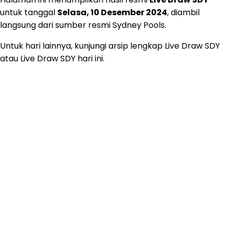
untuk tanggal
Selasa, 10 Desember 2024
, diambil
langsung dari sumber resmi Sydney Pools.
Untuk hari lainnya, kunjungi
arsip lengkap Live Draw SDY
atau
Live Draw SDY hari ini
.