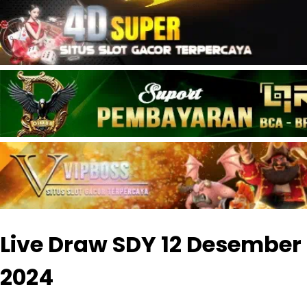
Live Draw SDY
12 Desember
2024