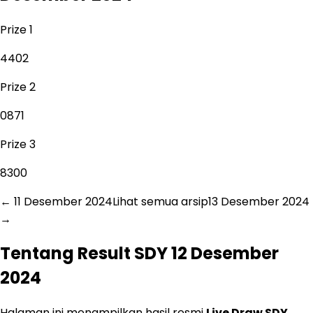
Prize 1
4402
Prize 2
0871
Prize 3
8300
←
11 Desember 2024
Lihat semua arsip
13 Desember 2024
→
Tentang Result SDY
12 Desember
2024
Halaman ini menampilkan hasil resmi
Live Draw SDY