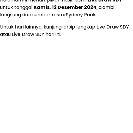
untuk tanggal
Kamis, 12 Desember 2024
, diambil
langsung dari sumber resmi Sydney Pools.
Untuk hari lainnya, kunjungi
arsip lengkap Live Draw SDY
atau
Live Draw SDY hari ini
.