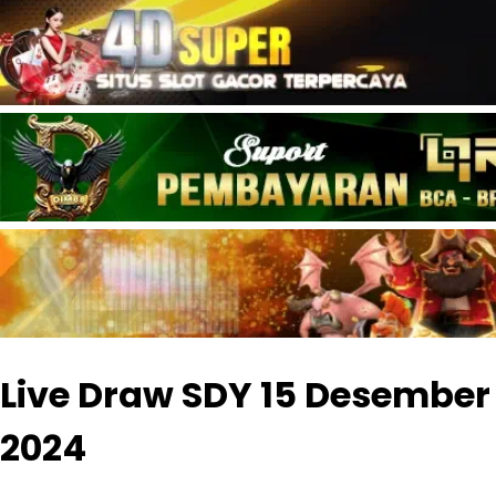
Live Draw SDY
15 Desember
2024