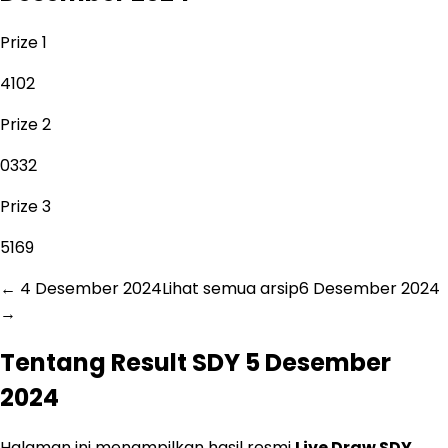
Prize 1
4102
Prize 2
0332
Prize 3
5169
←
4 Desember 2024
Lihat semua arsip
6 Desember 2024
→
Tentang Result SDY
5 Desember
2024
Halaman ini menampilkan hasil resmi
Live Draw SDY