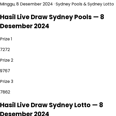
Minggu, 8 Desember 2024
· Sydney Pools & Sydney Lotto
Hasil Live Draw Sydney Pools —
8
Desember 2024
Prize 1
7272
Prize 2
9767
Prize 3
7862
Hasil Live Draw Sydney Lotto —
8
Desember 2024