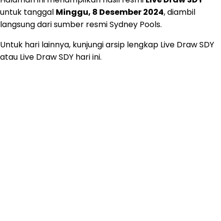
untuk tanggal
Minggu, 8 Desember 2024
, diambil
langsung dari sumber resmi Sydney Pools.
Untuk hari lainnya, kunjungi
arsip lengkap Live Draw SDY
atau
Live Draw SDY hari ini
.