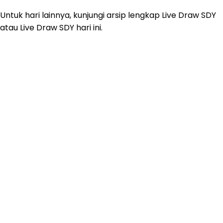
Untuk hari lainnya, kunjungi
arsip lengkap Live Draw SDY
atau
Live Draw SDY hari ini
.