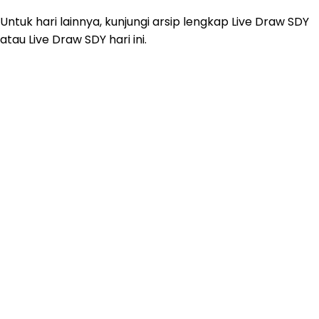
Untuk hari lainnya, kunjungi
arsip lengkap Live Draw SDY
atau
Live Draw SDY hari ini
.