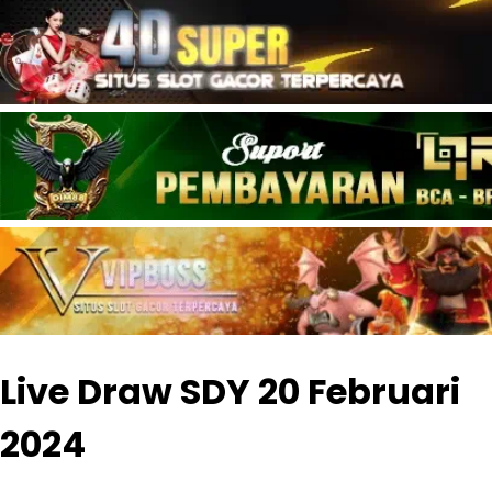
Live Draw SDY
20 Februari
2024