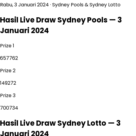
Rabu, 3 Januari 2024
· Sydney Pools & Sydney Lotto
Hasil Live Draw Sydney Pools —
3
Januari 2024
Prize 1
657762
Prize 2
149272
Prize 3
700734
Hasil Live Draw Sydney Lotto —
3
Januari 2024