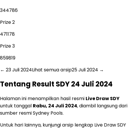
344786
Prize 2
471178
Prize 3
859819
←
23 Juli 2024
Lihat semua arsip
25 Juli 2024
→
Tentang Result SDY
24 Juli 2024
Halaman ini menampilkan hasil resmi
Live Draw SDY
untuk tanggal
Rabu, 24 Juli 2024
, diambil langsung dari
sumber resmi Sydney Pools.
Untuk hari lainnya, kunjungi
arsip lengkap Live Draw SDY