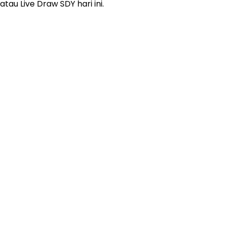
atau
Live Draw SDY hari ini
.