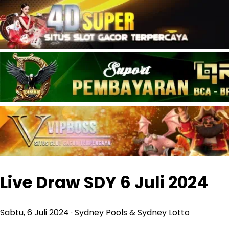
Live Draw SDY
6 Juli 2024
Sabtu, 6 Juli 2024
· Sydney Pools & Sydney Lotto