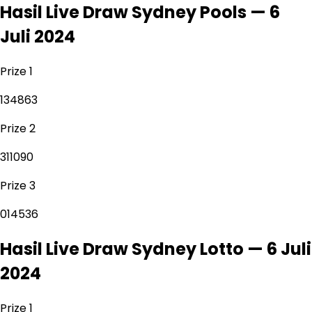
Hasil Live Draw Sydney Pools —
6
Juli 2024
Prize 1
134863
Prize 2
311090
Prize 3
014536
Hasil Live Draw Sydney Lotto —
6 Juli
2024
Prize 1