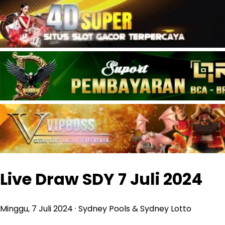
Live Draw SDY
7 Juli 2024
Minggu, 7 Juli 2024
· Sydney Pools & Sydney Lotto