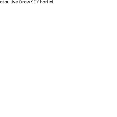
atau
Live Draw SDY hari ini
.