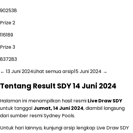
902538
Prize 2
116189
Prize 3
837283
←
13 Juni 2024
Lihat semua arsip
15 Juni 2024
→
Tentang Result SDY
14 Juni 2024
Halaman ini menampilkan hasil resmi
Live Draw SDY
untuk tanggal
Jumat, 14 Juni 2024
, diambil langsung
dari sumber resmi Sydney Pools.
Untuk hari lainnya, kunjungi
arsip lengkap Live Draw SDY