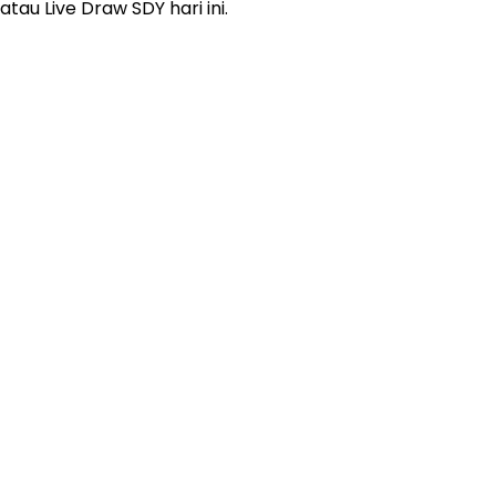
atau
Live Draw SDY hari ini
.