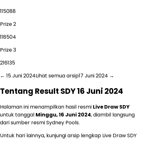
115088
Prize 2
118504
Prize 3
216135
←
15 Juni 2024
Lihat semua arsip
17 Juni 2024
→
Tentang Result SDY
16 Juni 2024
Halaman ini menampilkan hasil resmi
Live Draw SDY
untuk tanggal
Minggu, 16 Juni 2024
, diambil langsung
dari sumber resmi Sydney Pools.
Untuk hari lainnya, kunjungi
arsip lengkap Live Draw SDY