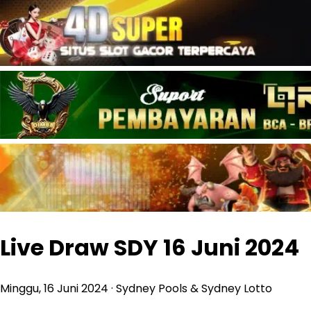
Live Draw SDY
16 Juni 2024
Minggu, 16 Juni 2024
· Sydney Pools & Sydney Lotto