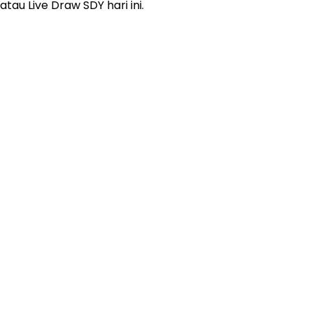
atau
Live Draw SDY hari ini
.