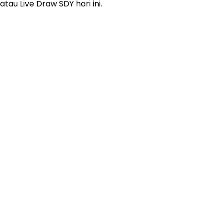
atau
Live Draw SDY hari ini
.