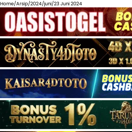
Home
/
Arsip
/
2024
/
juni
/
23 Juni 2024