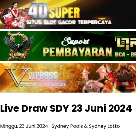
Live Draw SDY
23 Juni 2024
Minggu, 23 Juni 2024
· Sydney Pools & Sydney Lotto