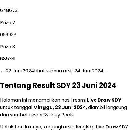
648673
Prize 2
099928
Prize 3
685331
←
22 Juni 2024
Lihat semua arsip
24 Juni 2024
→
Tentang Result SDY
23 Juni 2024
Halaman ini menampilkan hasil resmi
Live Draw SDY
untuk tanggal
Minggu, 23 Juni 2024
, diambil langsung
dari sumber resmi Sydney Pools.
Untuk hari lainnya, kunjungi
arsip lengkap Live Draw SDY