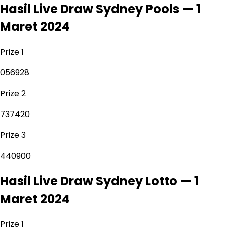
Hasil Live Draw Sydney Pools —
1
Maret 2024
Prize 1
056928
Prize 2
737420
Prize 3
440900
Hasil Live Draw Sydney Lotto —
1
Maret 2024
Prize 1