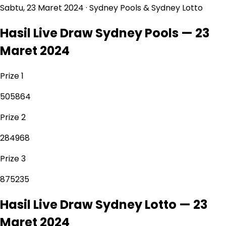
Sabtu, 23 Maret 2024
· Sydney Pools & Sydney Lotto
Hasil Live Draw Sydney Pools —
23
Maret 2024
Prize 1
505864
Prize 2
284968
Prize 3
875235
Hasil Live Draw Sydney Lotto —
23
Maret 2024