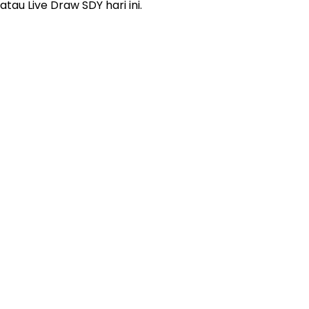
atau
Live Draw SDY hari ini
.