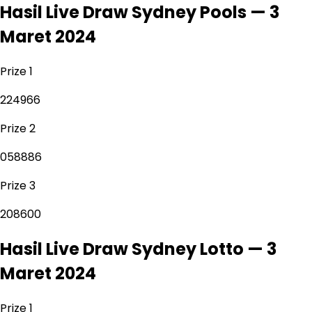
Hasil Live Draw Sydney Pools —
3
Maret 2024
Prize 1
224966
Prize 2
058886
Prize 3
208600
Hasil Live Draw Sydney Lotto —
3
Maret 2024
Prize 1