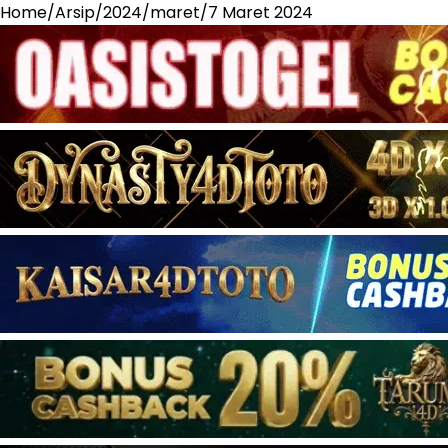
Home
/
Arsip
/
2024
/
maret
/
7 Maret 2024