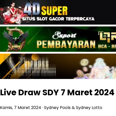
Live Draw SDY
7 Maret 2024
Kamis, 7 Maret 2024
· Sydney Pools & Sydney Lotto