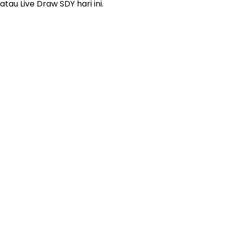
atau
Live Draw SDY hari ini
.