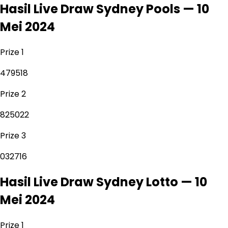
Hasil Live Draw Sydney Pools —
10
Mei 2024
Prize 1
479518
Prize 2
825022
Prize 3
032716
Hasil Live Draw Sydney Lotto —
10
Mei 2024
Prize 1