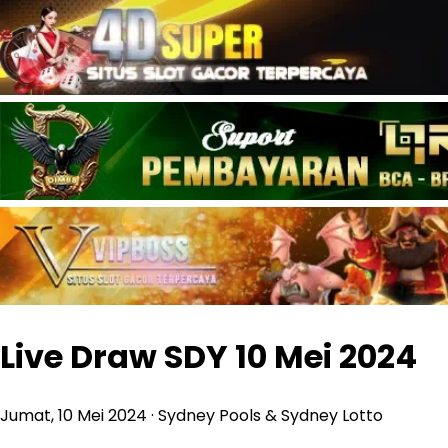
Live Draw SDY
10 Mei 2024
Jumat, 10 Mei 2024
· Sydney Pools & Sydney Lotto