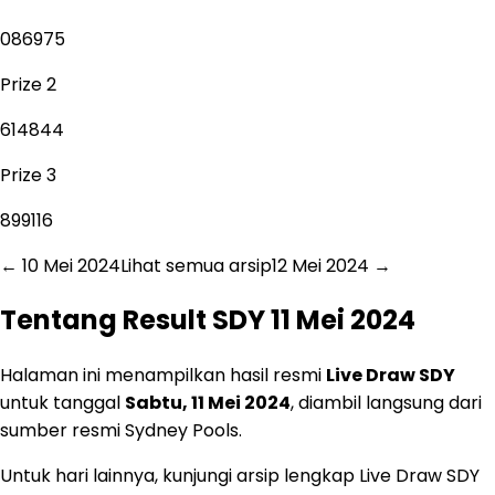
086975
Prize 2
614844
Prize 3
899116
←
10 Mei 2024
Lihat semua arsip
12 Mei 2024
→
Tentang Result SDY
11 Mei 2024
Halaman ini menampilkan hasil resmi
Live Draw SDY
untuk tanggal
Sabtu, 11 Mei 2024
, diambil langsung dari
sumber resmi Sydney Pools.
Untuk hari lainnya, kunjungi
arsip lengkap Live Draw SDY