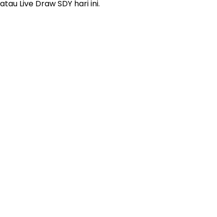
atau
Live Draw SDY hari ini
.