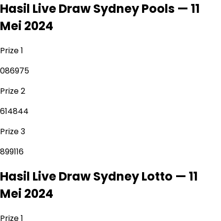
Hasil Live Draw Sydney Pools —
11
Mei 2024
Prize 1
086975
Prize 2
614844
Prize 3
899116
Hasil Live Draw Sydney Lotto —
11
Mei 2024
Prize 1