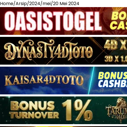
Home
/
Arsip
/
2024
/
mei
/
20 Mei 2024