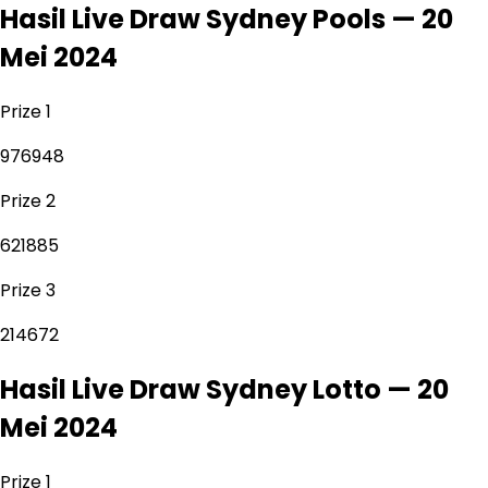
Hasil Live Draw Sydney Pools —
20
Mei 2024
Prize 1
976948
Prize 2
621885
Prize 3
214672
Hasil Live Draw Sydney Lotto —
20
Mei 2024
Prize 1