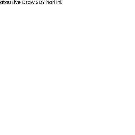
atau
Live Draw SDY hari ini
.