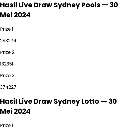
Hasil Live Draw Sydney Pools —
30
Mei 2024
Prize 1
253274
Prize 2
132351
Prize 3
374227
Hasil Live Draw Sydney Lotto —
30
Mei 2024
Prize 1