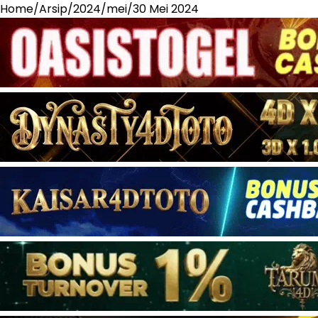
Home
/
Arsip
/
2024
/
mei
/
30 Mei 2024