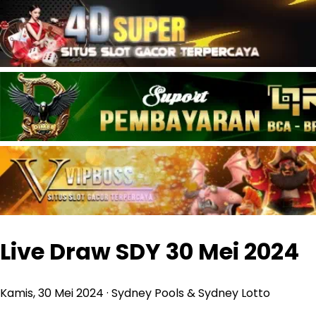
Live Draw SDY
30 Mei 2024
Kamis, 30 Mei 2024
· Sydney Pools & Sydney Lotto