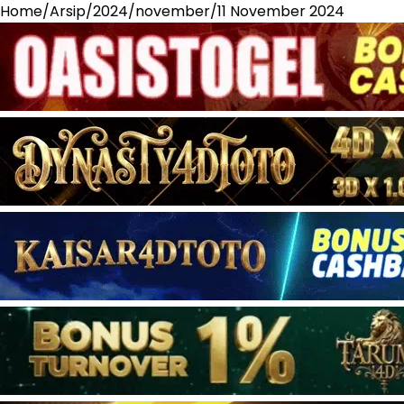
Home
/
Arsip
/
2024
/
november
/
11 November 2024