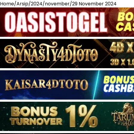
Home
/
Arsip
/
2024
/
november
/
29 November 2024