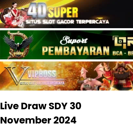
Live Draw SDY
30
November 2024