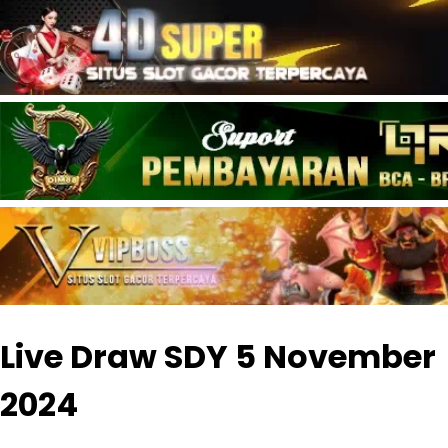
Live Draw SDY
5 November
2024