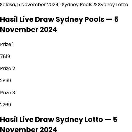
Selasa, 5 November 2024
· Sydney Pools & Sydney Lotto
Hasil Live Draw Sydney Pools —
5
November 2024
Prize 1
7819
Prize 2
2839
Prize 3
2269
Hasil Live Draw Sydney Lotto —
5
November 2024