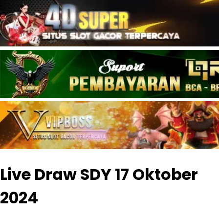
Live Draw SDY
17 Oktober
2024