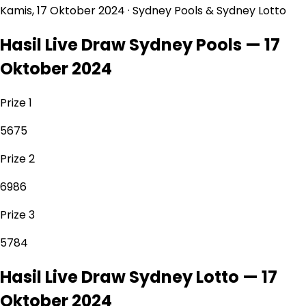
Kamis, 17 Oktober 2024
· Sydney Pools & Sydney Lotto
Hasil Live Draw Sydney Pools —
17
Oktober 2024
Prize 1
5675
Prize 2
6986
Prize 3
5784
Hasil Live Draw Sydney Lotto —
17
Oktober 2024