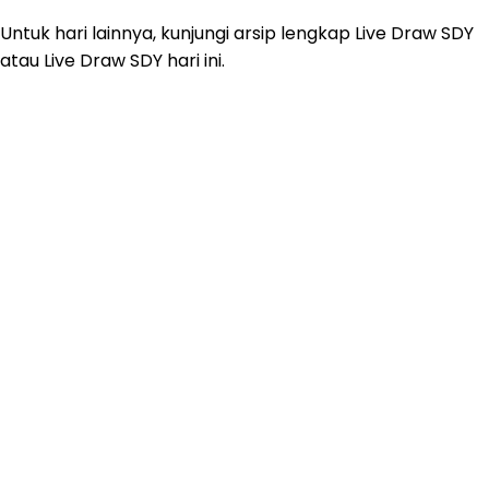
Untuk hari lainnya, kunjungi
arsip lengkap Live Draw SDY
atau
Live Draw SDY hari ini
.