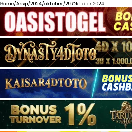
Home
/
Arsip
/
2024
/
oktober
/
29 Oktober 2024