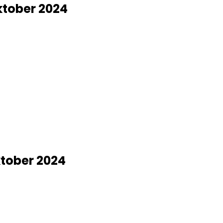
ktober 2024
ktober 2024