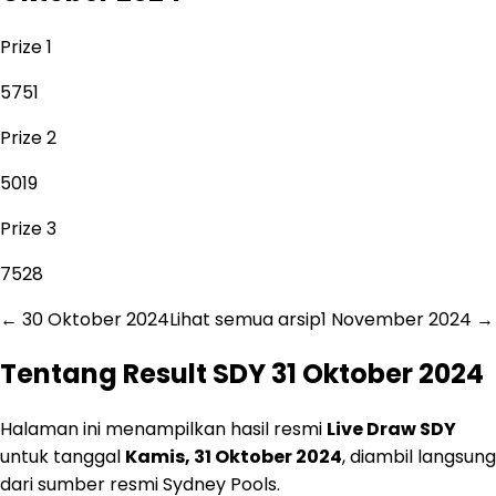
Prize 1
5751
Prize 2
5019
Prize 3
7528
←
30 Oktober 2024
Lihat semua arsip
1 November 2024
→
Tentang Result SDY
31 Oktober 2024
Halaman ini menampilkan hasil resmi
Live Draw SDY
untuk tanggal
Kamis, 31 Oktober 2024
, diambil langsung
dari sumber resmi Sydney Pools.