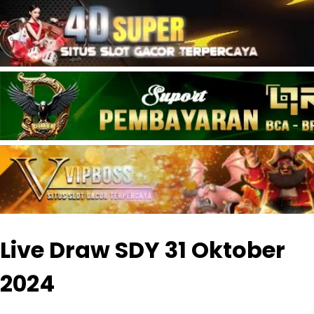
Live Draw SDY
31 Oktober
2024