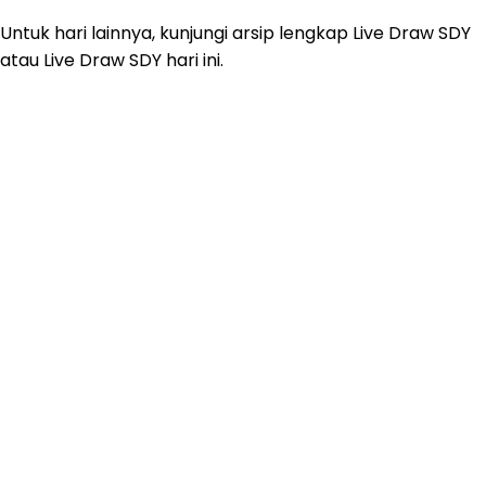
Untuk hari lainnya, kunjungi
arsip lengkap Live Draw SDY
atau
Live Draw SDY hari ini
.