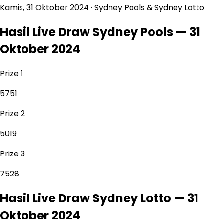
Kamis, 31 Oktober 2024
· Sydney Pools & Sydney Lotto
Hasil Live Draw Sydney Pools —
31
Oktober 2024
Prize 1
5751
Prize 2
5019
Prize 3
7528
Hasil Live Draw Sydney Lotto —
31
Oktober 2024