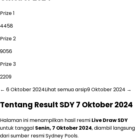
Prize 1
4458
Prize 2
9056
Prize 3
2209
←
6 Oktober 2024
Lihat semua arsip
9 Oktober 2024
→
Tentang Result SDY
7 Oktober 2024
Halaman ini menampilkan hasil resmi
Live Draw SDY
untuk tanggal
Senin, 7 Oktober 2024
, diambil langsung
dari sumber resmi Sydney Pools.