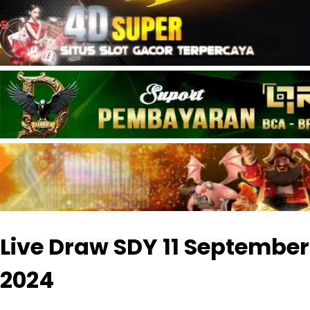
Live Draw SDY
11 September
2024