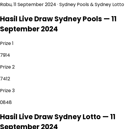
Rabu, 11 September 2024
· Sydney Pools & Sydney Lotto
Hasil Live Draw Sydney Pools —
11
September 2024
Prize 1
7914
Prize 2
7412
Prize 3
0848
Hasil Live Draw Sydney Lotto —
11
September 2024