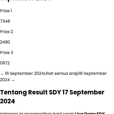
Prize 1
7348
Prize 2
2490
Prize 3
0972
←
16 September 2024
Lihat semua arsip
18 September
2024
→
Tentang Result SDY
17 September
2024
Halaman ini menampilkan hasil resmi
Live Draw SDY