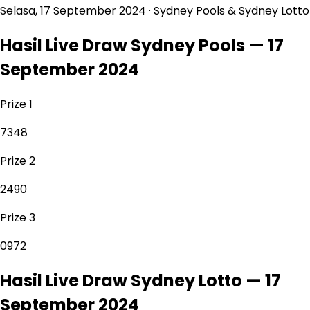
Selasa, 17 September 2024
· Sydney Pools & Sydney Lotto
Hasil Live Draw Sydney Pools —
17
September 2024
Prize 1
7348
Prize 2
2490
Prize 3
0972
Hasil Live Draw Sydney Lotto —
17
September 2024