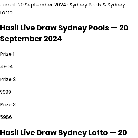
Jumat, 20 September 2024
· Sydney Pools & Sydney
Lotto
Hasil Live Draw Sydney Pools —
20
September 2024
Prize 1
4504
Prize 2
9999
Prize 3
5986
Hasil Live Draw Sydney Lotto —
20