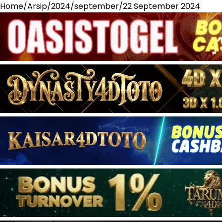
Home
/
Arsip
/
2024
/
september
/
22 September 2024