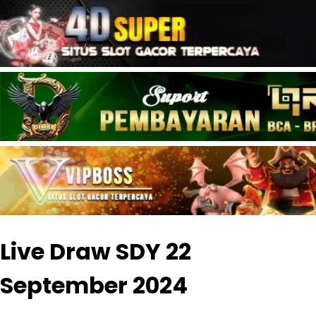
Live Draw SDY
22
September 2024