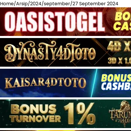
Home
/
Arsip
/
2024
/
september
/
27 September 2024