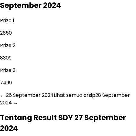
September 2024
Prize 1
2650
Prize 2
8309
Prize 3
7499
←
26 September 2024
Lihat semua arsip
28 September
2024
→
Tentang Result SDY
27 September
2024