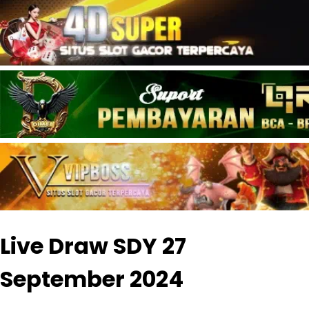
Live Draw SDY
27
September 2024