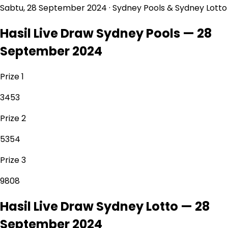
Sabtu, 28 September 2024
· Sydney Pools & Sydney Lotto
Hasil Live Draw Sydney Pools —
28
September 2024
Prize 1
3453
Prize 2
5354
Prize 3
9808
Hasil Live Draw Sydney Lotto —
28
September 2024