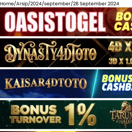
Home
/
Arsip
/
2024
/
september
/
28 September 2024