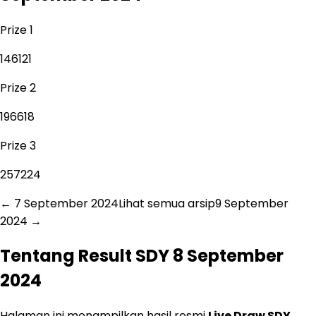
Prize 1
146121
Prize 2
196618
Prize 3
257224
←
7 September 2024
Lihat semua arsip
9 September
2024
→
Tentang Result SDY
8 September
2024
Halaman ini menampilkan hasil resmi
Live Draw SDY