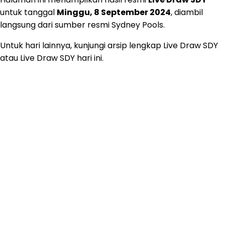
untuk tanggal
Minggu, 8 September 2024
, diambil
langsung dari sumber resmi Sydney Pools.
Untuk hari lainnya, kunjungi
arsip lengkap Live Draw SDY
atau
Live Draw SDY hari ini
.