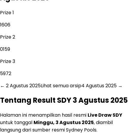
Prize 1
1606
Prize 2
0159
Prize 3
5972
←
2 Agustus 2025
Lihat semua arsip
4 Agustus 2025
→
Tentang Result SDY
3 Agustus 2025
Halaman ini menampilkan hasil resmi
Live Draw SDY
untuk tanggal
Minggu, 3 Agustus 2025
, diambil
langsung dari sumber resmi Sydney Pools.