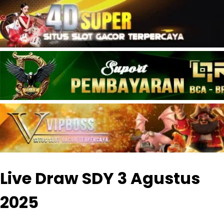
Live Draw SDY
3 Agustus
2025