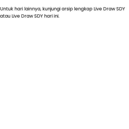
Untuk hari lainnya, kunjungi
arsip lengkap Live Draw SDY
atau
Live Draw SDY hari ini
.