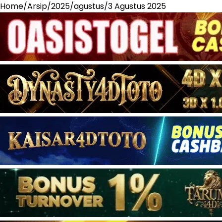
Home
/
Arsip
/
2025
/
agustus
/
3 Agustus 2025