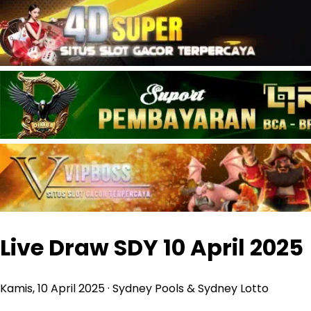
Live Draw SDY
10 April 2025
Kamis, 10 April 2025
· Sydney Pools & Sydney Lotto